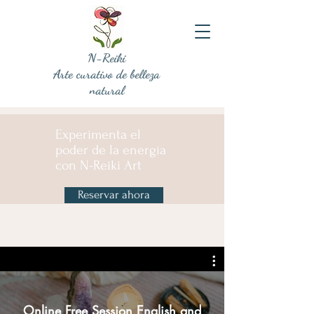
N-Reiki
Arte curativo de belleza
natural
Experimenta el
poder de la energía
con N-Reiki Art
Reservar ahora
Online Free Session English and