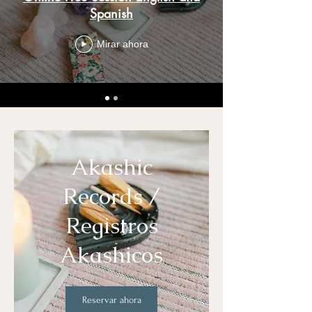
Spanish
Mirar ahora
Akashic
Records /
Registros
Akashicos
Reservar ahora