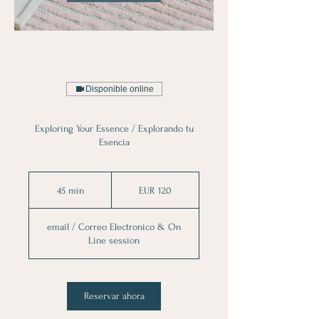
Disponible online
Exploring Your Essence / Explorando tu
Esencia
120
euros
45 min
4
EUR 120
5
email / Correo Electronico & On
m
Line session
i
n
Reservar ahora