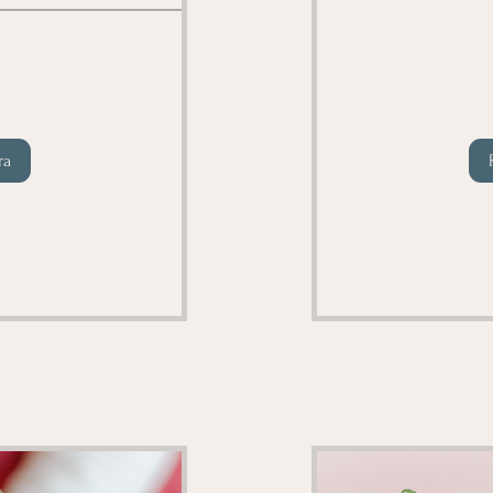
140
euros
ra