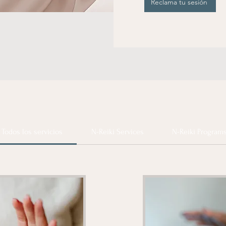
Reclama tu sesión
Todos los servicios
N-Reiki Services
N-Reiki Program