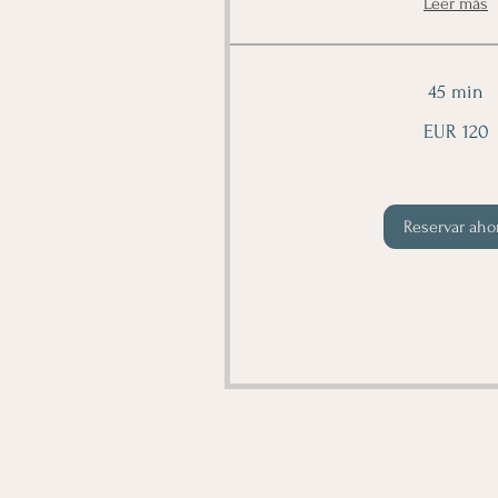
Leer más
45 min
120
EUR 120
euros
Reservar aho