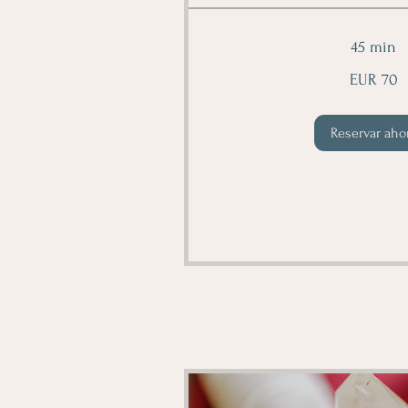
45 min
70
EUR 70
euros
Reservar aho